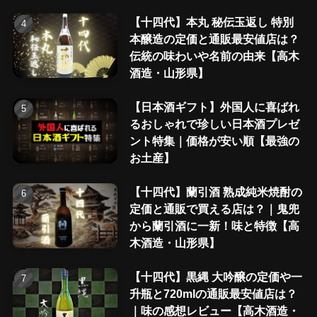
【十四代】本丸 秘伝玉返し 特別
本醸造の定価と通販最安値店は？
伝統の味わいや名前の由来【高木
酒造・山形県】
【日本酒ギフト】外国人に喜ばれ
るおしゃれで珍しい日本酒プレゼ
ント特集｜価格が安い順【最強の
お土産】
【十四代】蘭引酒 熟成純米焼酎の
定価と通販で買える店は？｜鬼兜
から蘭引酒に一新！味と特徴【高
木酒造・山形県】
【十四代】黒縄 大吟醸の定価や一
升瓶と720mlの通販最安値店は？
｜味の感想レビュー【高木酒造・