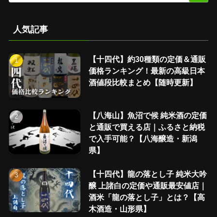
人気記事
【十四代】約30種類の定価＆通販
価格ランキング！最新の高級日本
酒値段比較まとめ【随時更新】
【八海山】魚沼で候 純米酒の定価
と通販で買える店｜ふるさと納税
で入手可能？【八海醸造・新潟
県】
【十四代】龍の落とし子 純米大吟
醸 上諸白の定価や通販最安値店｜
酒米「龍の落とし子」とは？【高
木酒造・山形県】