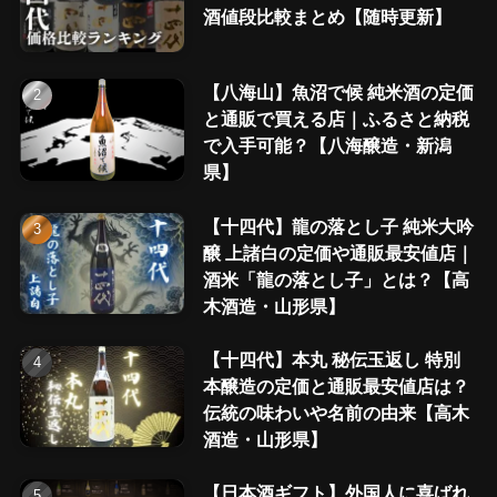
酒値段比較まとめ【随時更新】
【八海山】魚沼で候 純米酒の定価
と通販で買える店｜ふるさと納税
で入手可能？【八海醸造・新潟
県】
【十四代】龍の落とし子 純米大吟
醸 上諸白の定価や通販最安値店｜
酒米「龍の落とし子」とは？【高
木酒造・山形県】
【十四代】本丸 秘伝玉返し 特別
本醸造の定価と通販最安値店は？
伝統の味わいや名前の由来【高木
酒造・山形県】
【日本酒ギフト】外国人に喜ばれ