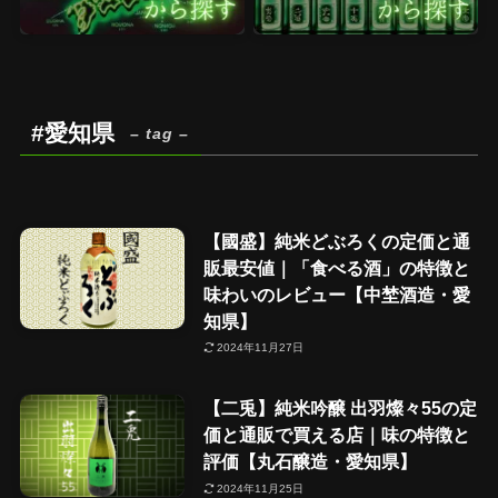
#愛知県
– tag –
【國盛】純米どぶろくの定価と通
販最安値｜「食べる酒」の特徴と
味わいのレビュー【中埜酒造・愛
知県】
2024年11月27日
【二兎】純米吟醸 出羽燦々55の定
価と通販で買える店｜味の特徴と
評価【丸石醸造・愛知県】
2024年11月25日