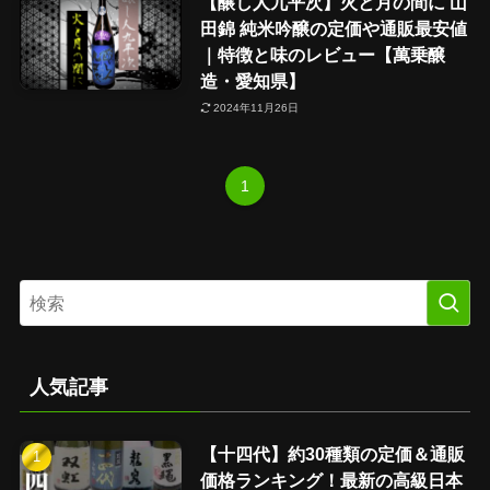
【醸し人九平次】火と月の間に 山
田錦 純米吟醸の定価や通販最安値
｜特徴と味のレビュー【萬乗醸
造・愛知県】
2024年11月26日
1
人気記事
【十四代】約30種類の定価＆通販
価格ランキング！最新の高級日本