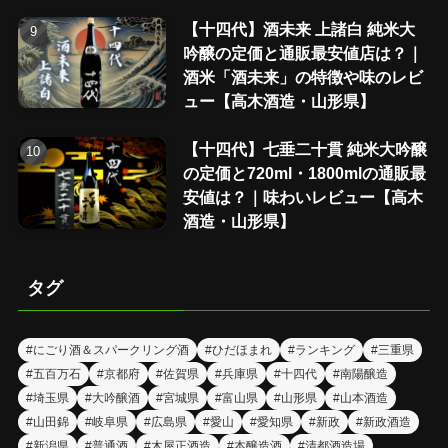
【十四代】酒未来 上諸白 純米大
吟醸の定価と通販最安値店は？｜
酒米「酒未来」の特徴や味のレビ
ュー【高木酒造・山形県】
【十四代】七垂二十貫 純米大吟醸
の定価と720ml・1800mlの通販最
安値は？｜味わいレビュー【高木
酒造・山形県】
タグ
#にごり酒＆スパークリング酒
#ひだほまれ
#ランキング
#三重県
#五百万石
#京都府
#佐賀県
#兵庫県
#十四代
#南陽醸造
#埼玉県
#大吟醸酒
#宮城県
#富山県
#山形県
#山本酒造
#山田錦
#岐阜県
#広島県
#愛山
#愛知県
#新政
#新政酒造
#新潟県
#普通酒
#木屋正酒造
#本醸造酒
#清都酒造場