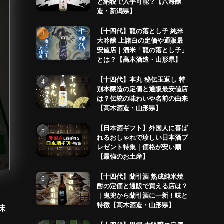
と納税で入手可能？【八海醸
造・新潟県】
【十四代】龍の落とし子 純米
大吟醸 上諸白の定価や通販最
安値店｜酒米「龍の落とし子」
とは？【高木酒造・山形県】
【十四代】本丸 秘伝玉返し 特
別本醸造の定価と通販最安値店
は？伝統の味わいや名前の由来
【高木酒造・山形県】
【日本酒ギフト】外国人に喜ば
れるおしゃれで珍しい日本酒プ
レゼント特集｜価格が安い順
【最強のお土産】
【十四代】蘭引酒 熟成純米焼
酎の定価と通販で買える店は？
｜鬼兜から蘭引酒に一新！味と
特徴【高木酒造・山形県】
味