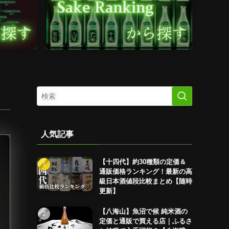
人気記事
【十四代】約30種類の定価＆
通販価格ランキング！最新の高
級日本酒値段比較まとめ【随時
更新】
【八海山】魚沼で候 純米酒の
定価と通販で買える店｜ふるさ