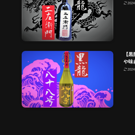
202
【黒
や味
202