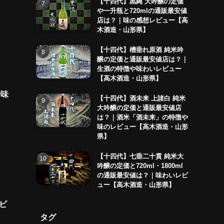
【十四代】黒縄 大吟醸の定価
や一升瓶と720mlの通販最安値
店は？｜味の感想レビュー【高
木酒造・山形県】
【十四代】槽垂れ原酒 純米吟
醸の定価と通販最安値店は？｜
生酒の特徴や味わいレビュー
【高木酒造・山形県】
や味
【十四代】酒未来 上諸白 純米
大吟醸の定価と通販最安値店
は？｜酒米「酒未来」の特徴や
味のレビュー【高木酒造・山形
県】
【十四代】七垂二十貫 純米大
吟醸の定価と720ml・1800ml
の通販最安値は？｜味わいレビ
ュー【高木酒造・山形県】
ビ
タグ