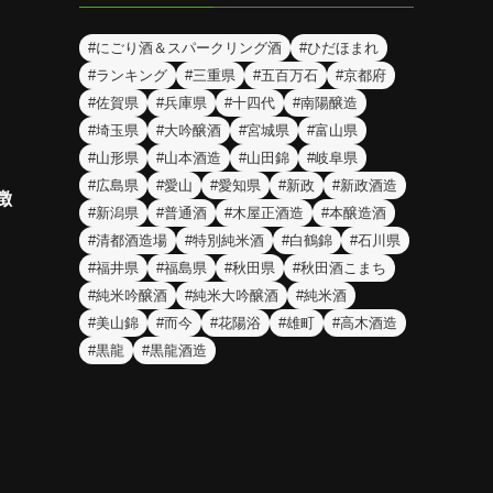
#にごり酒＆スパークリング酒
#ひだほまれ
#ランキング
#三重県
#五百万石
#京都府
#佐賀県
#兵庫県
#十四代
#南陽醸造
#埼玉県
#大吟醸酒
#宮城県
#富山県
#山形県
#山本酒造
#山田錦
#岐阜県
#広島県
#愛山
#愛知県
#新政
#新政酒造
徴
#新潟県
#普通酒
#木屋正酒造
#本醸造酒
#清都酒造場
#特別純米酒
#白鶴錦
#石川県
#福井県
#福島県
#秋田県
#秋田酒こまち
#純米吟醸酒
#純米大吟醸酒
#純米酒
#美山錦
#而今
#花陽浴
#雄町
#高木酒造
#黒龍
#黒龍酒造