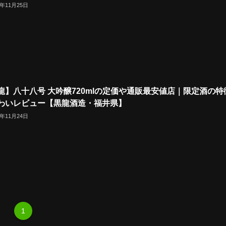
4年11月25日
龍】八十八号 大吟醸720mlの定価や通販最安値店｜限定酒の特
わいレビュー【黒龍酒造・福井県】
4年11月24日
1