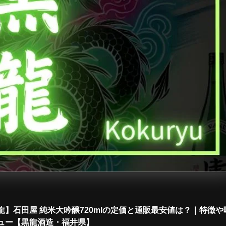
龍】石田屋 純米大吟醸720mlの定価と通販最安値は？｜特徴や
ュー【黒龍酒造・福井県】