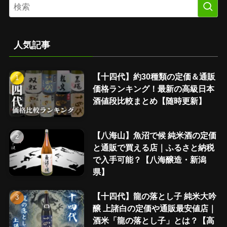
人気記事
【十四代】約30種類の定価＆通販
価格ランキング！最新の高級日本
酒値段比較まとめ【随時更新】
【八海山】魚沼で候 純米酒の定価
と通販で買える店｜ふるさと納税
で入手可能？【八海醸造・新潟
県】
【十四代】龍の落とし子 純米大吟
醸 上諸白の定価や通販最安値店｜
酒米「龍の落とし子」とは？【高