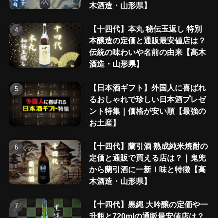
木酒造・山形県】
【十四代】本丸 秘伝玉返し 特別
本醸造の定価と通販最安値店は？
伝統の味わいや名前の由来【高木
酒造・山形県】
【日本酒ギフト】外国人に喜ばれ
るおしゃれで珍しい日本酒プレゼ
ント特集｜価格が安い順【最強の
お土産】
【十四代】蘭引酒 熟成純米焼酎の
定価と通販で買える店は？｜鬼兜
から蘭引酒に一新！味と特徴【高
木酒造・山形県】
【十四代】黒縄 大吟醸の定価や一
升瓶と720mlの通販最安値店は？