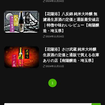
2024年11月24日
【花陽浴】八反錦 純米大吟醸 無
濾過生原酒の定価と通販最安値店
｜特徴や味わいレビュー【南陽醸
造・埼玉県】
2024年11月24日
【花陽浴】さけ武蔵 純米大吟醸
生原酒の定価と通販で買える在庫
ありの店【南陽醸造・埼玉県】
2024年11月11日
1