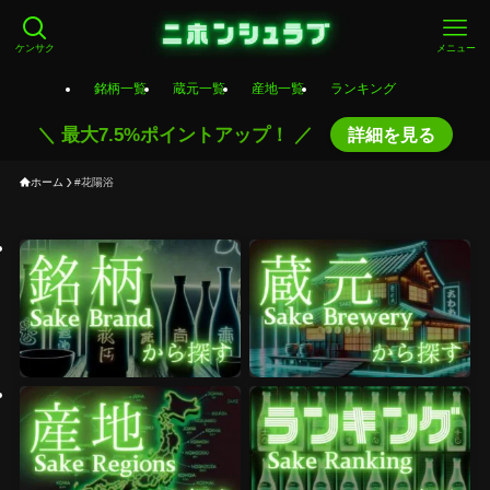
ケンサク
メニュー
銘柄一覧
蔵元一覧
産地一覧
ランキング
＼ 最大7.5%ポイントアップ！ ／
詳細を見る
ホーム
#花陽浴