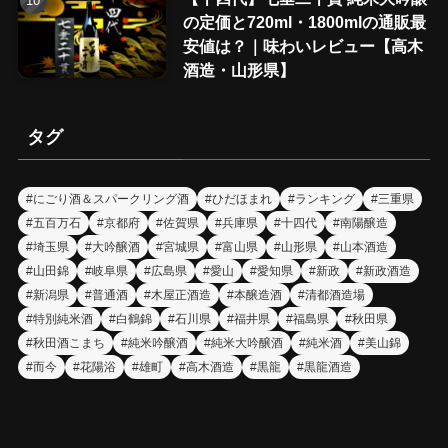
の定価と720ml・1800mlの通販最
安値は？｜味わいレビュー【高木
酒造・山形県】
タグ
#にごり酒＆スパークリング酒
#ひだほまれ
#ランキング
#三重県
#五百万石
#京都府
#佐賀県
#兵庫県
#十四代
#南陽醸造
#埼玉県
#大吟醸酒
#宮城県
#富山県
#山形県
#山本酒造
#山田錦
#岐阜県
#広島県
#愛山
#愛知県
#新政
#新政酒造
#新潟県
#普通酒
#木屋正酒造
#本醸造酒
#清都酒造場
#特別純米酒
#白鶴錦
#石川県
#福井県
#福島県
#秋田県
#秋田酒こまち
#純米吟醸酒
#純米大吟醸酒
#純米酒
#美山錦
#而今
#花陽浴
#雄町
#高木酒造
#黒龍
#黒龍酒造