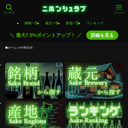
ケンサク
メニュー
銘柄一覧
蔵元一覧
産地一覧
ランキング
＼ 最大7.5%ポイントアップ！ ／
詳細を見る
ホーム
#本醸造酒