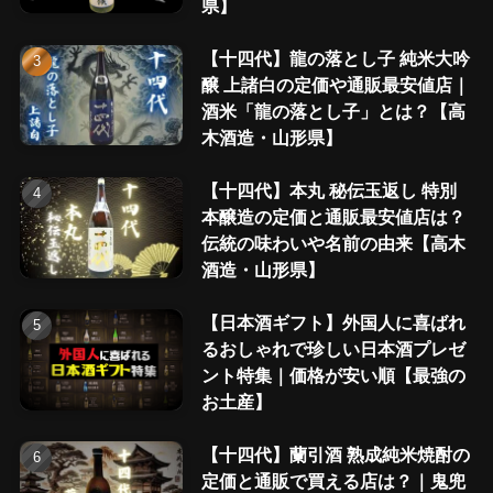
県】
【十四代】龍の落とし子 純米大吟
醸 上諸白の定価や通販最安値店｜
酒米「龍の落とし子」とは？【高
木酒造・山形県】
【十四代】本丸 秘伝玉返し 特別
本醸造の定価と通販最安値店は？
伝統の味わいや名前の由来【高木
酒造・山形県】
【日本酒ギフト】外国人に喜ばれ
るおしゃれで珍しい日本酒プレゼ
ント特集｜価格が安い順【最強の
お土産】
【十四代】蘭引酒 熟成純米焼酎の
定価と通販で買える店は？｜鬼兜