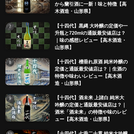
から蘭引酒に一新！味と特徴【高
木酒造・山形県】
【十四代】黒縄 大吟醸の定価や一
升瓶と720mlの通販最安値店は？
｜味の感想レビュー【高木酒造・
山形県】
【十四代】槽垂れ原酒 純米吟醸の
定価と通販最安値店は？｜生酒の
特徴や味わいレビュー【高木酒
造・山形県】
【十四代】酒未来 上諸白 純米大
吟醸の定価と通販最安値店は？｜
酒米「酒未来」の特徴や味のレビ
ュー【高木酒造・山形県】
【十四代】七垂二十貫 純米大吟醸