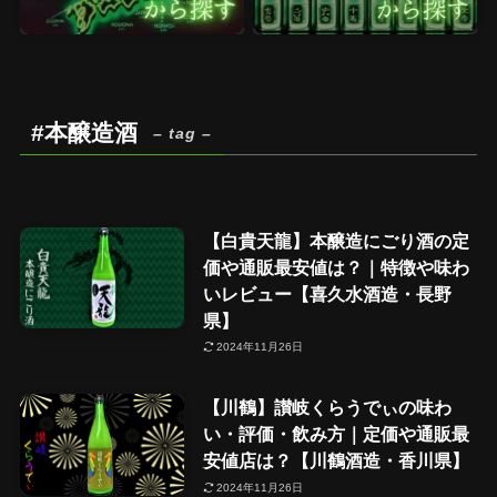
#本醸造酒
– tag –
【白貴天龍】本醸造にごり酒の定
価や通販最安値は？｜特徴や味わ
いレビュー【喜久水酒造・長野
県】
2024年11月26日
【川鶴】讃岐くらうでぃの味わ
い・評価・飲み方｜定価や通販最
安値店は？【川鶴酒造・香川県】
2024年11月26日