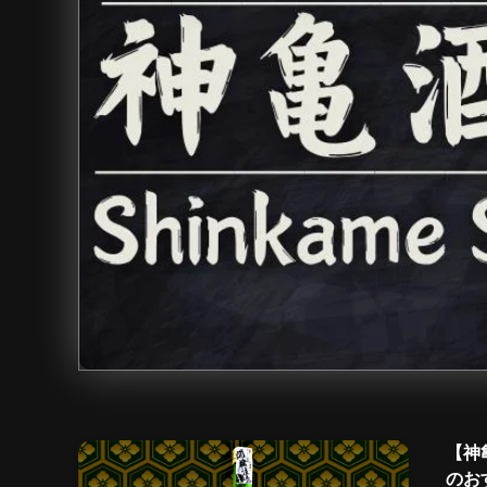
【神
のお