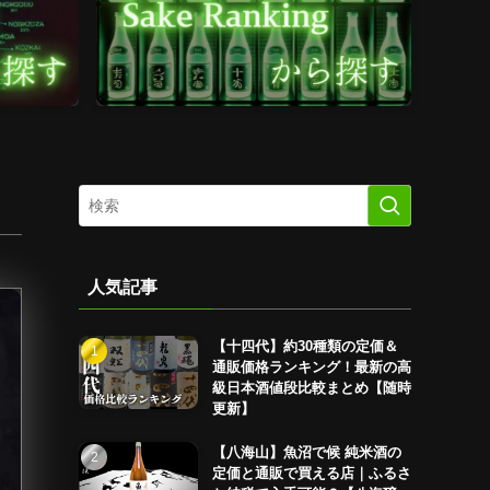
人気記事
【十四代】約30種類の定価＆
通販価格ランキング！最新の高
級日本酒値段比較まとめ【随時
更新】
【八海山】魚沼で候 純米酒の
定価と通販で買える店｜ふるさ