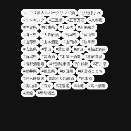
#にごり酒＆スパークリング酒
#ひだほまれ
#ランキング
#三重県
#五百万石
#京都府
#佐賀県
#兵庫県
#十四代
#南陽醸造
#埼玉県
#大吟醸酒
#宮城県
#富山県
#山形県
#山本酒造
#山田錦
#岐阜県
#広島県
#愛山
#愛知県
#新政
#新政酒造
#新潟県
#普通酒
#木屋正酒造
#本醸造酒
#清都酒造場
#特別純米酒
#白鶴錦
#石川県
#福井県
#福島県
#秋田県
#秋田酒こまち
#純米吟醸酒
#純米大吟醸酒
#純米酒
#美山錦
#而今
#花陽浴
#雄町
#高木酒造
#黒龍
#黒龍酒造