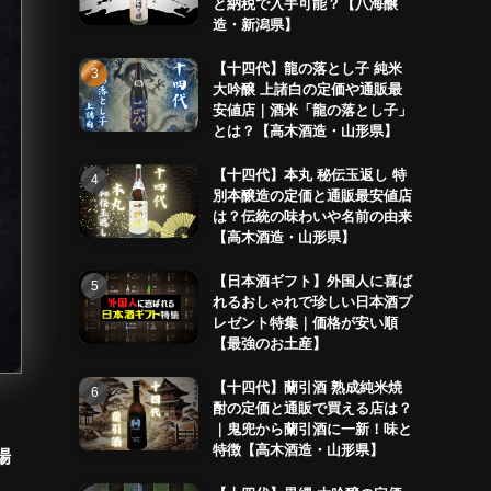
と納税で入手可能？【八海醸
造・新潟県】
【十四代】龍の落とし子 純米
大吟醸 上諸白の定価や通販最
安値店｜酒米「龍の落とし子」
とは？【高木酒造・山形県】
【十四代】本丸 秘伝玉返し 特
別本醸造の定価と通販最安値店
は？伝統の味わいや名前の由来
【高木酒造・山形県】
【日本酒ギフト】外国人に喜ば
れるおしゃれで珍しい日本酒プ
レゼント特集｜価格が安い順
【最強のお土産】
【十四代】蘭引酒 熟成純米焼
酎の定価と通販で買える店は？
｜鬼兜から蘭引酒に一新！味と
特徴【高木酒造・山形県】
場