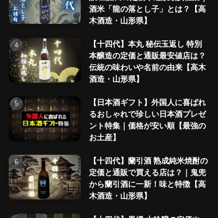
酒米「龍の落とし子」とは？【高
木酒造・山形県】
【十四代】本丸 秘伝玉返し 特別
本醸造の定価と通販最安値店は？
伝統の味わいや名前の由来【高木
酒造・山形県】
【日本酒ギフト】外国人に喜ばれ
るおしゃれで珍しい日本酒プレゼ
ント特集｜価格が安い順【最強の
お土産】
【十四代】蘭引酒 熟成純米焼酎の
定価と通販で買える店は？｜鬼兜
から蘭引酒に一新！味と特徴【高
木酒造・山形県】