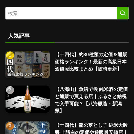
人気記事
【十四代】約30種類の定価＆通販
価格ランキング！最新の高級日本
酒値段比較まとめ【随時更新】
【八海山】魚沼で候 純米酒の定価
と通販で買える店｜ふるさと納税
で入手可能？【八海醸造・新潟
県】
【十四代】龍の落とし子 純米大吟
醸 上諸白の定価や通販最安値店｜