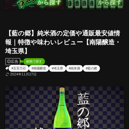
【藍の郷】純米酒の定価や通販最安値情
報｜特徴や味わいレビュー【南陽醸造・
埼玉県】
広告
銘柄で探す
#五百万石
#南陽醸造
#埼玉県
#純米酒
#藍の郷
2024年11月27日