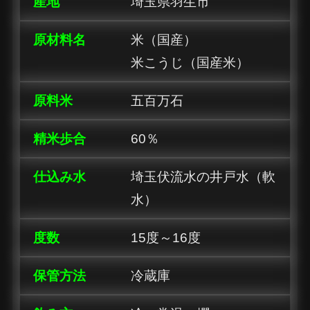
産地
埼玉県羽生市
原材料名
米（国産）
米こうじ（国産米）
原料米
五百万石
精米歩合
60％
仕込み水
埼玉伏流水の井戸水（軟
水）
度数
15度～16度
保管方法
冷蔵庫