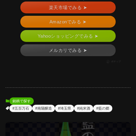
楽天市場でみる ➤
Amazonでみる ➤
Yahooショッピングでみる ➤
メルカリでみる ➤
ポチップ
銘柄で探す
#五百万石
#南陽醸造
#埼玉県
#純米酒
#藍の郷