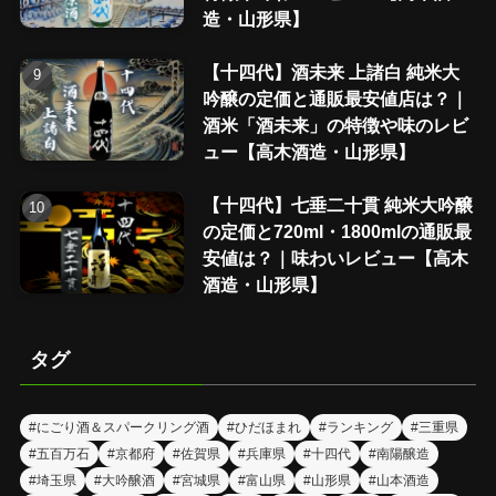
造・山形県】
【十四代】酒未来 上諸白 純米大
吟醸の定価と通販最安値店は？｜
酒米「酒未来」の特徴や味のレビ
ュー【高木酒造・山形県】
【十四代】七垂二十貫 純米大吟醸
の定価と720ml・1800mlの通販最
安値は？｜味わいレビュー【高木
酒造・山形県】
タグ
#にごり酒＆スパークリング酒
#ひだほまれ
#ランキング
#三重県
#五百万石
#京都府
#佐賀県
#兵庫県
#十四代
#南陽醸造
#埼玉県
#大吟醸酒
#宮城県
#富山県
#山形県
#山本酒造