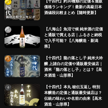
【十四代】約30種類の定価＆通販
価格ランキング！最新の高級日本
酒値段比較まとめ【随時更新】
【八海山】魚沼で候 純米酒の定価
と通販で買える店｜ふるさと納税
で入手可能？【八海醸造・新潟
県】
【十四代】龍の落とし子 純米大吟
醸 上諸白の定価や通販最安値店｜
酒米「龍の落とし子」とは？【高
木酒造・山形県】
【十四代】本丸 秘伝玉返し 特別
本醸造の定価と通販最安値店は？
伝統の味わいや名前の由来【高木
酒造・山形県】