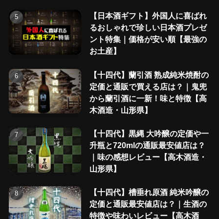
【日本酒ギフト】外国人に喜ばれ
るおしゃれで珍しい日本酒プレゼ
ント特集｜価格が安い順【最強の
お土産】
【十四代】蘭引酒 熟成純米焼酎の
定価と通販で買える店は？｜鬼兜
から蘭引酒に一新！味と特徴【高
木酒造・山形県】
【十四代】黒縄 大吟醸の定価や一
升瓶と720mlの通販最安値店は？
｜味の感想レビュー【高木酒造・
山形県】
【十四代】槽垂れ原酒 純米吟醸の
定価と通販最安値店は？｜生酒の
特徴や味わいレビュー【高木酒