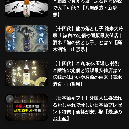
と通販で買える店｜ふるさと納税
で入手可能？【八海醸造・新潟
県】
【十四代】龍の落とし子 純米大吟
醸 上諸白の定価や通販最安値店｜
酒米「龍の落とし子」とは？【高
木酒造・山形県】
【十四代】本丸 秘伝玉返し 特別
本醸造の定価と通販最安値店は？
伝統の味わいや名前の由来【高木
酒造・山形県】
【日本酒ギフト】外国人に喜ばれ
るおしゃれで珍しい日本酒プレゼ
ント特集｜価格が安い順【最強の
お土産】