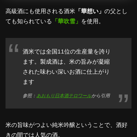
高級酒にも使用される酒米
「華想い」
の父とし
ても知られている
「華吹雪」
を使用。
酒米では全国11位の生産量を誇り
ます。製成酒は、米の旨みが凝縮
された味わい深いお酒に仕上がり
ます
参照：
あおもり日本酒テロワール
から引用
米の旨味がつよい純米吟醸ということで、酒好
きの間では人気の酒。