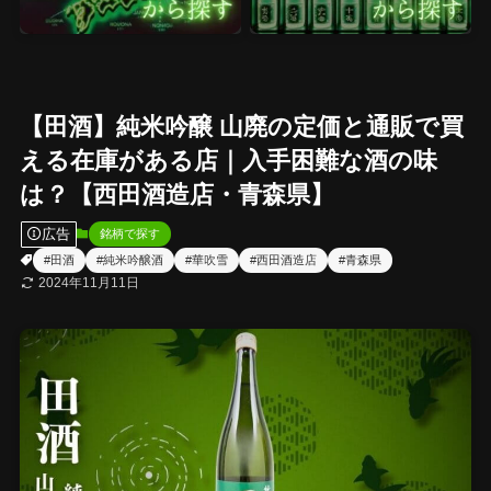
【田酒】純米吟醸 山廃の定価と通販で買
える在庫がある店｜入手困難な酒の味
は？【西田酒造店・青森県】
広告
銘柄で探す
#田酒
#純米吟醸酒
#華吹雪
#西田酒造店
#青森県
2024年11月11日