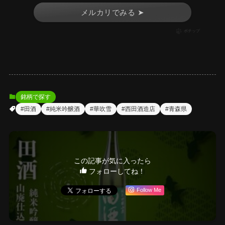
メルカリでみる ➤
ポチップ
銘柄で探す
#田酒
#純米吟醸酒
#華吹雪
#西田酒造店
#青森県
この記事が気に入ったら
フォローしてね！
Follow Me