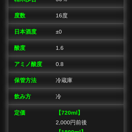
度数
16度
日本酒度
±0
酸度
1.6
アミノ酸度
0.8
保管方法
冷蔵庫
飲み方
冷
定価
【720ml】
2,000円前後