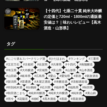
【十四代】七垂二十貫 純米大吟醸
の定価と720ml・1800mlの通販最
安値は？｜味わいレビュー【高木
酒造・山形県】
タグ
#にごり酒＆スパークリング酒
#ひだほまれ
#ランキング
#三重県
#五百万石
#京都府
#佐賀県
#兵庫県
#十四代
#南陽醸造
#埼玉県
#大吟醸酒
#宮城県
#富山県
#山形県
#山本酒造
#山田錦
#岐阜県
#広島県
#愛山
#愛知県
#新政
#新政酒造
#新潟県
#普通酒
#木屋正酒造
#本醸造酒
#清都酒造場
#特別純米酒
#白鶴錦
#石川県
#福井県
#福島県
#秋田県
#秋田酒こまち
#純米吟醸酒
#純米大吟醸酒
#純米酒
#美山錦
#而今
#花陽浴
#雄町
#高木酒造
#黒龍
#黒龍酒造