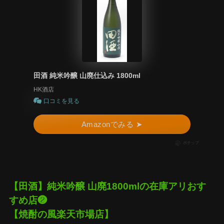
田酒 純米吟醸 山廃仕込み 1800ml
HK酒店
口コミを見る
Amazonでみる ➤
ポチップ
【田酒】純米吟醸 山廃1800mlの在庫アリおす
すめ店❷
【焼酎の風楽天市場店】