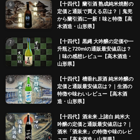
【十四代】蘭引酒 熟成純米焼酎の
定価と通販で買える店は？｜鬼兜
から蘭引酒に一新！味と特徴【高
木酒造・山形県】
【十四代】黒縄 大吟醸の定価や一
升瓶と720mlの通販最安値店は？
｜味の感想レビュー【高木酒造・
山形県】
【十四代】槽垂れ原酒 純米吟醸の
定価と通販最安値店は？｜生酒の
特徴や味わいレビュー【高木酒
造・山形県】
【十四代】酒未来 上諸白 純米大
吟醸の定価と通販最安値店は？｜
酒米「酒未来」の特徴や味のレビ
ュー【高木酒造・山形県】