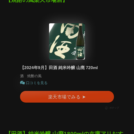
【2024年9月】田酒 純米吟醸 山廃 720ml
酒 焼酎の風
口コミを見る
楽天市場でみる ➤
ポチップ
【田酒】純米吟醸 山廃1800mlの在庫アリおす