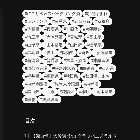
#にごり酒＆スパークリング酒
#ひだほまれ
#ランキング
#三重県
#五百万石
#京都府
#佐賀県
#兵庫県
#十四代
#南陽醸造
#埼玉県
#大吟醸酒
#宮城県
#富山県
#山形県
#山本酒造
#山田錦
#岐阜県
#広島県
#愛山
#愛知県
#新政
#新政酒造
#新潟県
#普通酒
#木屋正酒造
#本醸造酒
#清都酒造場
#特別純米酒
#白鶴錦
#石川県
#福井県
#福島県
#秋田県
#秋田酒こまち
#純米吟醸酒
#純米大吟醸酒
#純米酒
#美山錦
#而今
#花陽浴
#雄町
#高木酒造
#黒龍
#黒龍酒造
目次
【磯自慢】大吟醸 愛山 グラッパエメラルド