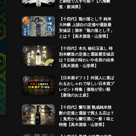
と納税で入手可能？【八海醸
造・新潟県】
【十四代】龍の落とし子 純米
大吟醸 上諸白の定価や通販最
安値店｜酒米「龍の落とし子」
とは？【高木酒造・山形県】
【十四代】本丸 秘伝玉返し 特
別本醸造の定価と通販最安値店
は？伝統の味わいや名前の由来
【高木酒造・山形県】
【日本酒ギフト】外国人に喜ば
れるおしゃれで珍しい日本酒プ
レゼント特集｜価格が安い順
【最強のお土産】
【十四代】蘭引酒 熟成純米焼
酎の定価と通販で買える店は？
｜鬼兜から蘭引酒に一新！味と
特徴【高木酒造・山形県】