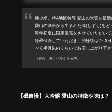
稀少米、特A地区特等 愛山の米質を最
愛山の酒米から生まれた滴(しずく)を
毎年初夏に限定販売をさせていただいて
冷蔵保管していただき、開栓後は2～3
べく半月以内くらいでお召し上がり下さ
（参照：裏ラベルから引用）
【磯自慢】大吟醸 愛山の特徴や味は？