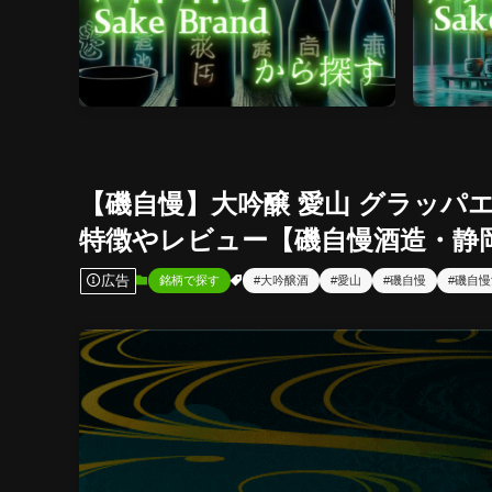
【磯自慢】大吟醸 愛山 グラッパ
特徴やレビュー【磯自慢酒造・静
広告
銘柄で探す
#大吟醸酒
#愛山
#磯自慢
#磯自