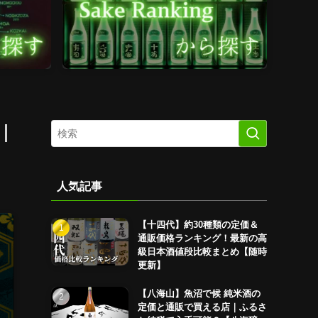
｜
人気記事
【十四代】約30種類の定価＆
通販価格ランキング！最新の高
級日本酒値段比較まとめ【随時
更新】
【八海山】魚沼で候 純米酒の
定価と通販で買える店｜ふるさ