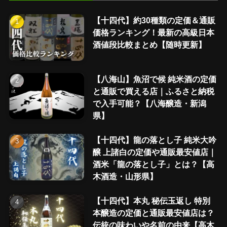
【十四代】約30種類の定価＆通販
価格ランキング！最新の高級日本
酒値段比較まとめ【随時更新】
【八海山】魚沼で候 純米酒の定価
と通販で買える店｜ふるさと納税
で入手可能？【八海醸造・新潟
県】
【十四代】龍の落とし子 純米大吟
醸 上諸白の定価や通販最安値店｜
酒米「龍の落とし子」とは？【高
木酒造・山形県】
【十四代】本丸 秘伝玉返し 特別
本醸造の定価と通販最安値店は？
伝統の味わいや名前の由来【高木