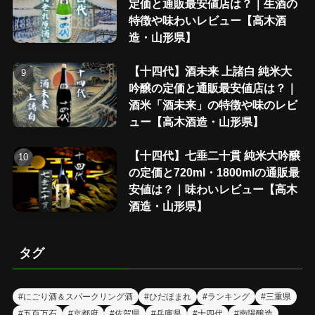
定価と通販最安値店は？｜生酒の
特徴や味わいレビュー【高木酒
造・山形県】
【十四代】酒未来 上諸白 純米大
吟醸の定価と通販最安値店は？｜
酒米「酒未来」の特徴や味のレビ
ュー【高木酒造・山形県】
【十四代】七垂二十貫 純米大吟醸
の定価と720ml・1800mlの通販最
安値は？｜味わいレビュー【高木
酒造・山形県】
タグ
#にごり酒＆スパークリング酒
#ひだほまれ
#ランキング
#三重県
#五百万石
#京都府
#佐賀県
#兵庫県
#十四代
#南陽醸造