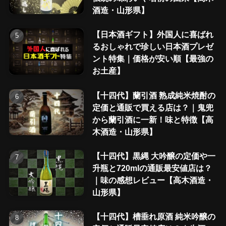
酒造・山形県】
【日本酒ギフト】外国人に喜ばれ
るおしゃれで珍しい日本酒プレゼ
ント特集｜価格が安い順【最強の
お土産】
【十四代】蘭引酒 熟成純米焼酎の
定価と通販で買える店は？｜鬼兜
から蘭引酒に一新！味と特徴【高
木酒造・山形県】
【十四代】黒縄 大吟醸の定価や一
升瓶と720mlの通販最安値店は？
｜味の感想レビュー【高木酒造・
山形県】
【十四代】槽垂れ原酒 純米吟醸の