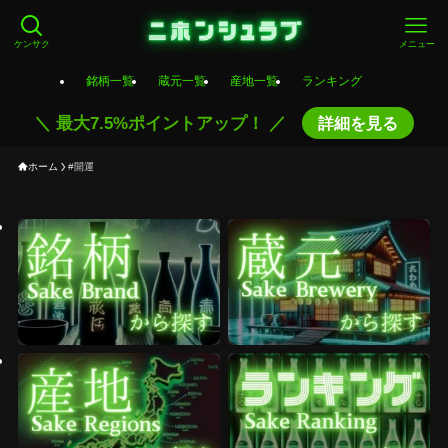
ケンサク
メニュー
銘柄一覧
蔵元一覧
産地一覧
ランキング
＼ 最大7.5%ポイントアップ！ ／
詳細を見る
ホーム
#開運