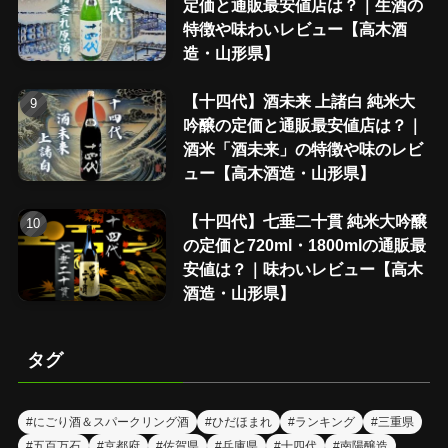
定価と通販最安値店は？｜生酒の
特徴や味わいレビュー【高木酒
造・山形県】
【十四代】酒未来 上諸白 純米大
吟醸の定価と通販最安値店は？｜
酒米「酒未来」の特徴や味のレビ
ュー【高木酒造・山形県】
【十四代】七垂二十貫 純米大吟醸
の定価と720ml・1800mlの通販最
安値は？｜味わいレビュー【高木
酒造・山形県】
タグ
#にごり酒＆スパークリング酒
#ひだほまれ
#ランキング
#三重県
#五百万石
#京都府
#佐賀県
#兵庫県
#十四代
#南陽醸造