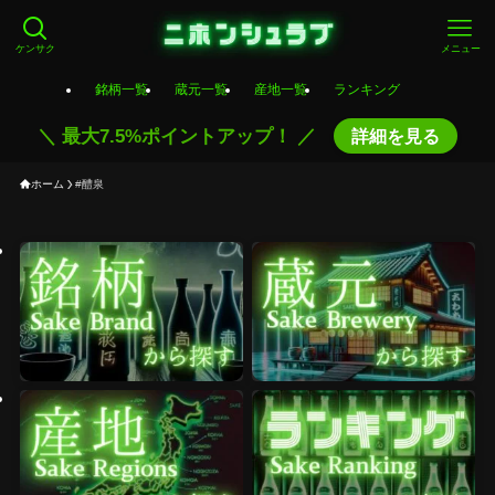
ケンサク
メニュー
銘柄一覧
蔵元一覧
産地一覧
ランキング
＼ 最大7.5%ポイントアップ！ ／
詳細を見る
ホーム
#醴泉