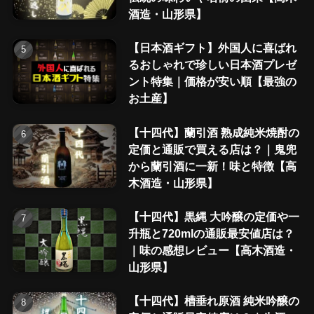
酒造・山形県】
【日本酒ギフト】外国人に喜ばれ
るおしゃれで珍しい日本酒プレゼ
ント特集｜価格が安い順【最強の
お土産】
【十四代】蘭引酒 熟成純米焼酎の
定価と通販で買える店は？｜鬼兜
から蘭引酒に一新！味と特徴【高
木酒造・山形県】
【十四代】黒縄 大吟醸の定価や一
升瓶と720mlの通販最安値店は？
｜味の感想レビュー【高木酒造・
山形県】
【十四代】槽垂れ原酒 純米吟醸の