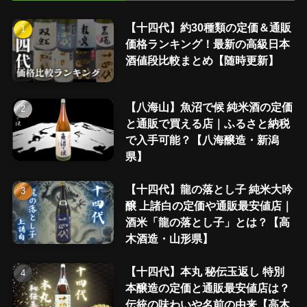
【十四代】約30種類の定価＆通販
価格ランキング！最新の高級日本
酒値段比較まとめ【随時更新】
【八海山】魚沼で候 純米酒の定価
と通販で買える店｜ふるさと納税
で入手可能？【八海醸造・新潟
県】
【十四代】龍の落とし子 純米大吟
醸 上諸白の定価や通販最安値店｜
酒米「龍の落とし子」とは？【高
木酒造・山形県】
【十四代】本丸 秘伝玉返し 特別
本醸造の定価と通販最安値店は？
伝統の味わいや名前の由来【高木