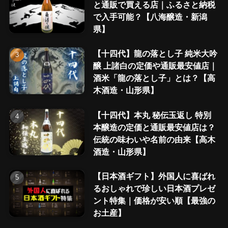
と通販で買える店｜ふるさと納税
で入手可能？【八海醸造・新潟
県】
【十四代】龍の落とし子 純米大吟
醸 上諸白の定価や通販最安値店｜
酒米「龍の落とし子」とは？【高
木酒造・山形県】
【十四代】本丸 秘伝玉返し 特別
本醸造の定価と通販最安値店は？
伝統の味わいや名前の由来【高木
酒造・山形県】
【日本酒ギフト】外国人に喜ばれ
るおしゃれで珍しい日本酒プレゼ
ント特集｜価格が安い順【最強の
お土産】