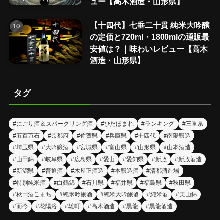
ュー【高木酒造・山形県】
【十四代】七垂二十貫 純米大吟醸
の定価と720ml・1800mlの通販最
安値は？｜味わいレビュー【高木
酒造・山形県】
タグ
#にごり酒＆スパークリング酒
#ひだほまれ
#ランキング
#三重県
#五百万石
#京都府
#佐賀県
#兵庫県
#十四代
#南陽醸造
#埼玉県
#大吟醸酒
#宮城県
#富山県
#山形県
#山本酒造
#山田錦
#岐阜県
#広島県
#愛山
#愛知県
#新政
#新政酒造
#新潟県
#普通酒
#木屋正酒造
#本醸造酒
#清都酒造場
#特別純米酒
#白鶴錦
#石川県
#福井県
#福島県
#秋田県
#秋田酒こまち
#純米吟醸酒
#純米大吟醸酒
#純米酒
#美山錦
#而今
#花陽浴
#雄町
#高木酒造
#黒龍
#黒龍酒造