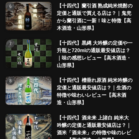
【十四代】蘭引酒 熟成純米焼酎の
定価と通販で買える店は？｜鬼兜
から蘭引酒に一新！味と特徴【高
木酒造・山形県】
【十四代】黒縄 大吟醸の定価や一
升瓶と720mlの通販最安値店は？
｜味の感想レビュー【高木酒造・
山形県】
【十四代】槽垂れ原酒 純米吟醸の
定価と通販最安値店は？｜生酒の
特徴や味わいレビュー【高木酒
造・山形県】
【十四代】酒未来 上諸白 純米大
吟醸の定価と通販最安値店は？｜
酒米「酒未来」の特徴や味のレビ