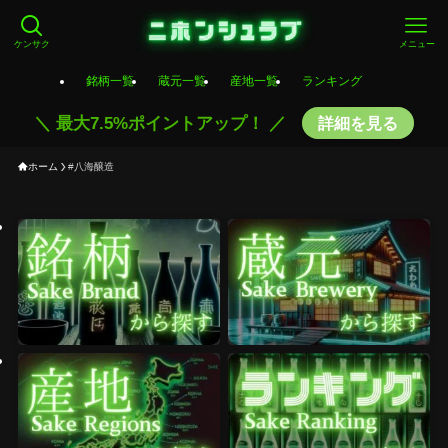
ケンサク
メニュー
銘柄一覧
蔵元一覧
産地一覧
ランキング
＼ 最大7.5%ポイントアップ！ ／
詳細を見る
ホーム
#八海醸造