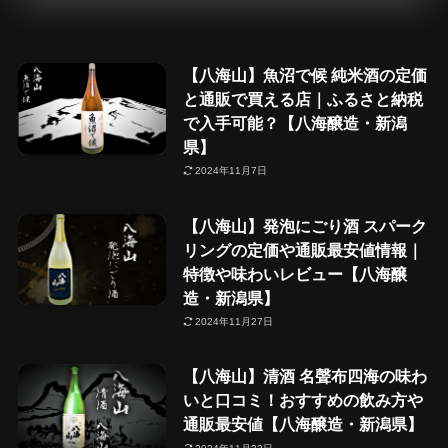
【八海山】魚沼で候 純米酒の定価
と通販で買える店｜ふるさと納税
で入手可能？【八海醸造・新潟
県】
2024年11月7日
【八海山】発泡にごり酒 スパーク
リングの定価や通販最安値情報｜
特徴や味わいレビュー【八海醸
造・新潟県】
2024年11月27日
【八海山】清酒 名聲布四海の味わ
いと口コミ！おすすめの飲み方や
通販最安値【八海醸造・新潟県】